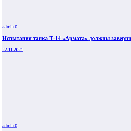
admin
0
Испытания танка Т-14 «Армата» должны заверши
22.11.2021
admin
0