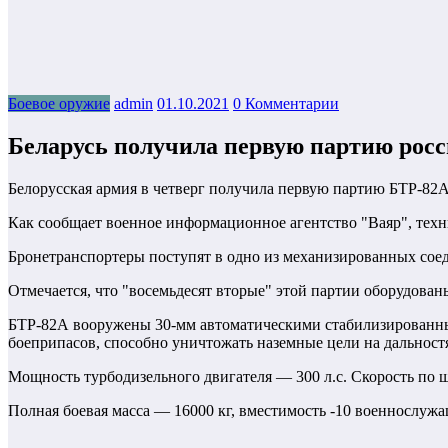
Боевое оружие
admin
01.10.2021
0 Комментарии
Беларусь получила первую партию рос
Белорусская армия в четверг получила первую партию БТР-82А
Как сообщает военное информационное агентство "Ваяр", техн
Бронетранспортеры поступят в одно из механизированных сое
Отмечается, что "восемьдесят вторые" этой партии оборудован
БТР-82А вооружены 30-мм автоматическими стабилизированны
боеприпасов, способно уничтожать наземные цели на дальностя
Мощность турбодизельного двигателя — 300 л.с. Скорость по шос
Полная боевая масса — 16000 кг, вместимость -10 военнослуж