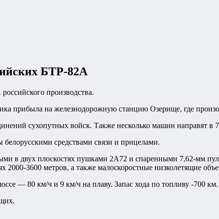
сийских БТР-82А
 российского производства.
ика прибыла на железнодорожную станцию Озерище, где произош
динений сухопутных войск. Также несколько машин направят в 
ы белорусскими средствами связи и прицелами.
ми в двух плоскостях пушками 2А72 и спаренными 7,62-мм пул
х 2000-3600 метров, а также малоскоростные низколетящие объе
се — 80 км/ч и 9 км/ч на плаву. Запас хода по топливу -700 км.
ащих.