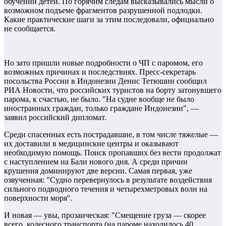
обучении детей. По горячим следам высказывались мысли о
возможном подъеме фрагментов разрушенной подлодки.
Какие практические шаги за этим последовали, официально
не сообщается.
Но зато пришли новые подробности о ЧП с паромом, его
возможных причинах и последствиях. Пресс-секретарь
посольства России в Индонезии Денис Тетюшин сообщил
РИА Новости, что российских туристов на борту затонувшего
парома, к счастью, не было. "На судне вообще не было
иностранных граждан, только граждане Индонезии", —
заявил российский дипломат.
Среди спасенных есть пострадавшие, в том числе тяжелые —
их доставили в медицинские центры и оказывают
необходимую помощь. Поиск пропавших без вести продолжат
с наступлением на Бали нового дня. А среди причин
крушения доминируют две версии. Самая первая, уже
озвученная: "Судно перевернулось в результате воздействия
сильного подводного течения и четырехметровых волн на
поверхности моря".
И новая — увы, прозаическая: "Смещение груза — скорее
всего, колесного транспорта (на пароме находилось 40