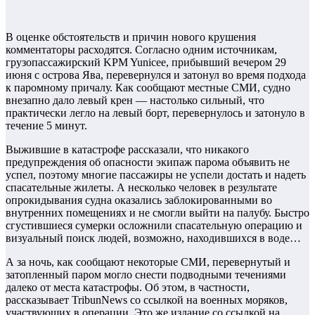
В оценке обстоятельств и причин нового крушения
комментаторы расходятся. Согласно одним источникам,
грузопассажирский KPM Yunicee, прибывший вечером 29
июня с острова Ява, перевернулся и затонул во время подхода
к паромному причалу. Как сообщают местные СМИ, судно
внезапно дало левый крен — настолько сильный, что
практически легло на левый борт, перевернулось и затонуло в
течение 5 минут.
Выжившие в катастрофе рассказали, что никакого
предупреждения об опасности экипаж парома объявить не
успел, поэтому многие пассажиры не успели достать и надеть
спасательные жилеты. А несколько человек в результате
опрокидывания судна оказались заблокированными во
внутренних помещениях и не смогли выйти на палубу. Быстро
сгустившиеся сумерки осложнили спасательную операцию и
визуальный поиск людей, возможно, находившихся в воде…
А за ночь, как сообщают некоторые СМИ, перевернутый и
затопленный паром могло снести подводными течениями
далеко от места катастрофы. Об этом, в частности,
рассказывает TribunNews со ссылкой на военных моряков,
участвующих в операции. Это же издание со ссылкой на