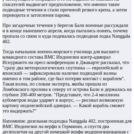
спасателей выдвигает предположение, что именно такие
подводные течения и стали причиной резкого крена, а затем
переворота и затопления парома.
Про загадочные течения у берегов Бали военные рассуждали
и в конце нынешнего апреля, когда пытались понять, почему
пропала со связи и куда подевалась подводная лодка Nanggalа
402.
Тогда начальник военно-морского училища для высшего
командного состава ВМС Индонезии контр-адмирал
Иснурванто на пресс-конференции в Джакарте рассказал, что
"сразу два метеорологических спутника — европейский и
японский — зафиксировали наличие подводной волны
именно в том районе, где был потерян контакт с кораблем".
Такая волна, по словам эксперта, якобы пришла из
Ломбокского пролива к северу от острова Бали и держалась на
глубине 200-400 метров. "Представьте, что 2-4 миллиона
кубометров воды ударяет в корпус, — рисовал возможную
картину индонезийский адмирал. — Какой корабль сможет
это выдержать?"
Напомним: дизельная подлодка Nanggalа 402, построенная для
ВМС Индонезии на верфи в Германии, а спустя два
десятилетия на другой немецкой верфи модернизированная с