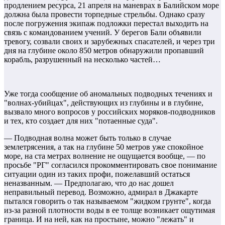
продлением ресурса, 21 апреля на маневрах в Балийском море
должна была провести торпедные стрельбы. Однако сразу
после погружения экипаж подложки перестал выходить на
связь с командованием учений. У берегов Бали объявили
тревогу, созвали своих и зарубежных спасателей, и через три
дня на глубине около 850 метров обнаружили пропавший
корабль, разрушенный на несколько частей…
Уже тогда сообщение об аномальных подводных течениях и
"волнах-убийцах", действующих из глубины и в глубине,
вызвало много вопросов у российских моряков-подводников
и тех, кто создает для них "потаенные суда".
— Подводная волна может быть только в случае
землетрясения, а так на глубине 50 метров уже спокойное
море, на ста метрах волнение не ощущается вообще, — по
просьбе "РГ" согласился прокомментировать свое понимание
ситуации один из таких профи, пожелавший остаться
неназванным. — Предполагаю, что до нас дошел
неправильный перевод. Возможно, адмирал в Джакарте
пытался говорить о так называемом "жидком грунте", когда
из-за разной плотности воды в ее толще возникает ощутимая
граница. И на ней, как на простыне, можно "лежать" и