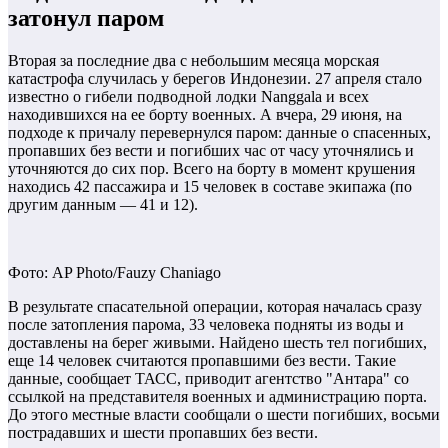
затонул паром
Вторая за последние два с небольшим месяца морская
катастрофа случилась у берегов Индонезии. 27 апреля стало
известно о гибели подводной лодки Nanggala и всех
находившихся на ее борту военных. А вчера, 29 июня, на
подходе к причалу перевернулся паром: данные о спасенных,
пропавших без вести и погибших час от часу уточнялись и
уточняются до сих пор. Всего на борту в момент крушения
находись 42 пассажира и 15 человек в составе экипажа (по
другим данным — 41 и 12).
Фото: AP Photo/Fauzy Chaniago
В результате спасательной операции, которая началась сразу
после затопления парома, 33 человека подняты из воды и
доставлены на берег живыми. Найдено шесть тел погибших,
еще 14 человек считаются пропавшими без вести. Такие
данные, сообщает ТАСС, приводит агентство "Антара" со
ссылкой на представителя военных и администрацию порта.
До этого местные власти сообщали о шести погибших, восьми
пострадавших и шести пропавших без вести.