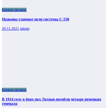
Боевое оружие
Названы главные цели системы С-550
20.11.2021
admin
Боевое оружие
В 1914 году в боях под Лодзью погибли четыре немецких
генерала