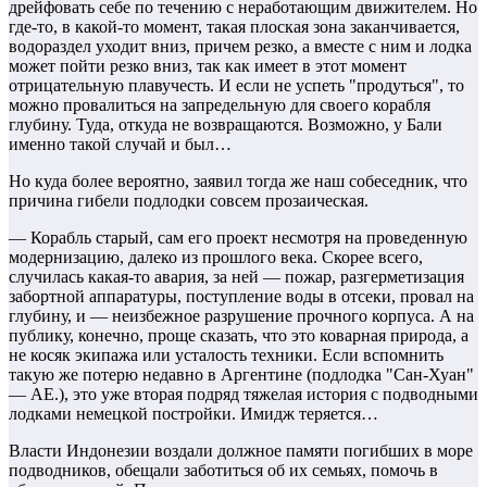
дрейфовать себе по течению с неработающим движителем. Но
где-то, в какой-то момент, такая плоская зона заканчивается,
водораздел уходит вниз, причем резко, а вместе с ним и лодка
может пойти резко вниз, так как имеет в этот момент
отрицательную плавучесть. И если не успеть "продуться", то
можно провалиться на запредельную для своего корабля
глубину. Туда, откуда не возвращаются. Возможно, у Бали
именно такой случай и был…
Но куда более вероятно, заявил тогда же наш собеседник, что
причина гибели подлодки совсем прозаическая.
— Корабль старый, сам его проект несмотря на проведенную
модернизацию, далеко из прошлого века. Скорее всего,
случилась какая-то авария, за ней — пожар, разгерметизация
забортной аппаратуры, поступление воды в отсеки, провал на
глубину, и — неизбежное разрушение прочного корпуса. А на
публику, конечно, проще сказать, что это коварная природа, а
не косяк экипажа или усталость техники. Если вспомнить
такую же потерю недавно в Аргентине (подлодка "Сан-Хуан"
— АЕ.), это уже вторая подряд тяжелая история с подводными
лодками немецкой постройки. Имидж теряется…
Власти Индонезии воздали должное памяти погибших в море
подводников, обещали заботиться об их семьях, помочь в