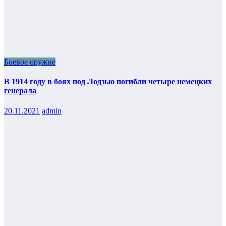
Боевое оружие
В 1914 году в боях под Лодзью погибли четыре немецких
генерала
20.11.2021
admin