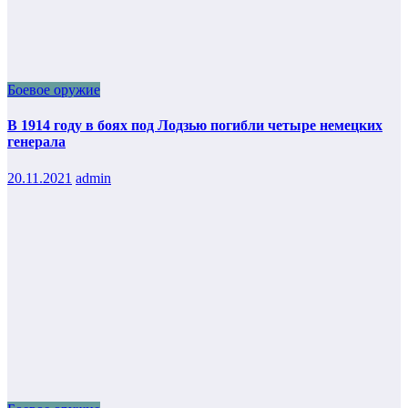
Боевое оружие
В 1914 году в боях под Лодзью погибли четыре немецких
генерала
20.11.2021
admin