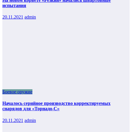
На новом корвете «Резкий» начались швартовные
испытания
20.11.2021
admin
Боевое оружие
Началось серийное производство корректируемых
снарядов для «Торнадо-С»
20.11.2021
admin