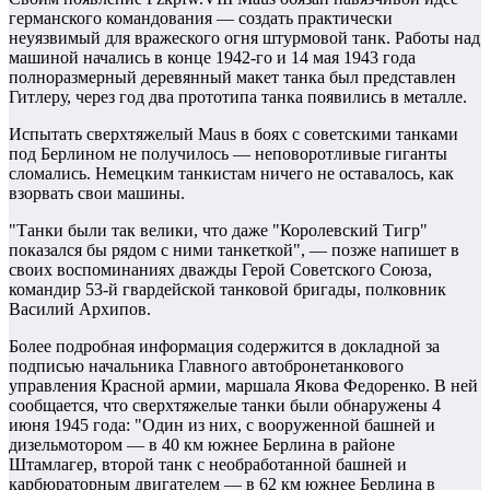
германского командования — создать практически
неуязвимый для вражеского огня штурмовой танк. Работы над
машиной начались в конце 1942-го и 14 мая 1943 года
полноразмерный деревянный макет танка был представлен
Гитлеру, через год два прототипа танка появились в металле.
Испытать сверхтяжелый Maus в боях с советскими танками
под Берлином не получилось — неповоротливые гиганты
сломались. Немецким танкистам ничего не оставалось, как
взорвать свои машины.
"Танки были так велики, что даже "Королевский Тигр"
показался бы рядом с ними танкеткой", — позже напишет в
своих воспоминаниях дважды Герой Советского Союза,
командир 53-й гвардейской танковой бригады, полковник
Василий Архипов.
Более подробная информация содержится в докладной за
подписью начальника Главного автобронетанкового
управления Красной армии, маршала Якова Федоренко. В ней
сообщается, что сверхтяжелые танки были обнаружены 4
июня 1945 года: "Один из них, с вооруженной башней и
дизельмотором — в 40 км южнее Берлина в районе
Штамлагер, второй танк с необработанной башней и
карбюраторным двигателем — в 62 км южнее Берлина в