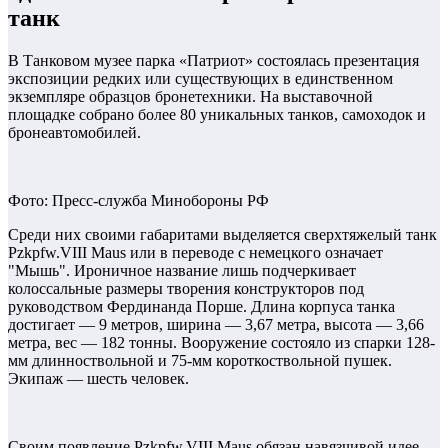
танк
В Танковом музее парка «Патриот» состоялась презентация
экспозиции редких или существующих в единственном
экземпляре образцов бронетехники. На выставочной
площадке собрано более 80 уникальных танков, самоходок и
бронеавтомобилей.
Фото: Пресс-служба Минобороны РФ
Среди них своими габаритами выделяется сверхтяжелый танк
Pzkpfw.VIII Maus или в переводе с немецкого означает
"Мышь". Ироничное название лишь подчеркивает
колоссальные размеры творения конструкторов под
руководством Фердинанда Порше. Длина корпуса танка
достигает — 9 метров, ширина — 3,67 метра, высота — 3,66
метра, вес — 182 тонны. Вооружение состояло из спарки 128-
мм длинноствольной и 75-мм короткоствольной пушек.
Экипаж — шесть человек.
Своим появление Pzkpfw.VIII Maus обязан навязчивой идее