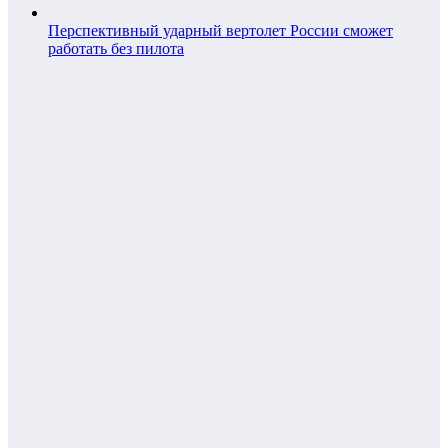
Перспективный ударный вертолет России сможет
работать без пилота