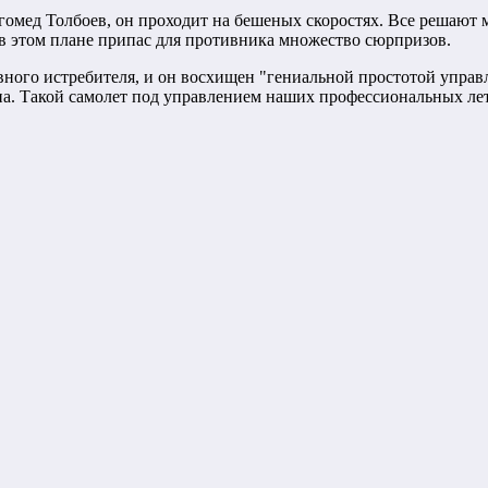
омед Толбоев, он проходит на бешеных скоростях. Все решают м
5 в этом плане припас для противника множество сюрпризов.
ного истребителя, и он восхищен "гениальной простотой управле
а. Такой самолет под управлением наших профессиональных летч