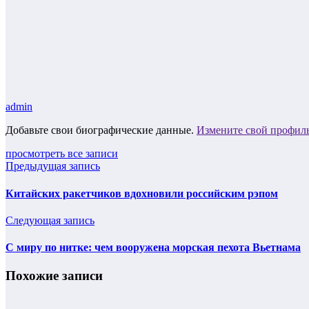
admin
Добавьте свои биографические данные.
Измените свой профил
просмотреть все записи
Предыдущая запись
Китайских ракетчиков вдохновили российским рэпом
Следующая запись
С миру по нитке: чем вооружена морская пехота Вьетнама
Похожие записи