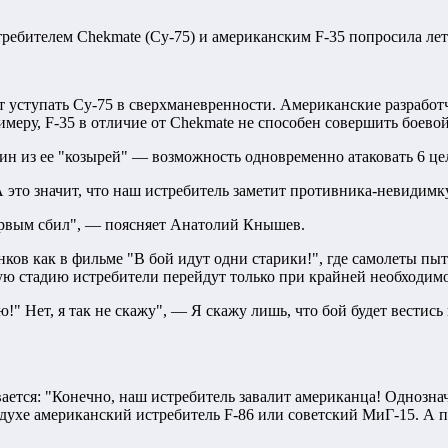
ебителем Chеkmatе (Су-75) и американским F-35 попросила лет
уступать Су-75 в сверхманевренности. Американские разработ
меру, F-35 в отличие от Chеkmatе не способен совершить боевой 
н из ее "козырей" — возможность одновременно атаковать 6 целе
А это значит, что наш истребитель заметит противника-невидимку
ервым сбил", — поясняет Анатолий Кнышев.
ков как в фильме "В бой идут одни старики!", где самолеты пыт
ую стадию истребители перейдут только при крайней необходимо
ю!" Нет, я так не скажу", — Я скажу лишь, что бой будет вести
ается: "Конечно, наш истребитель завалит американца! Однознач
воздухе американский истребитель F-86 или советский МиГ-15. 