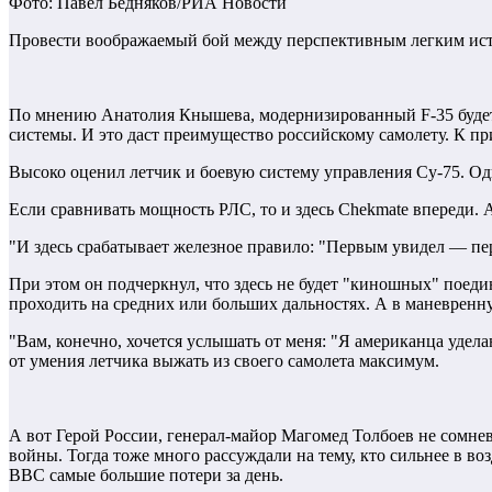
Фото: Павел Бедняков/РИА Новости
Провести воображаемый бой между перспективным легким истр
По мнению Анатолия Кнышева, модернизированный F-35 будет 
системы. И это даст преимущество российскому самолету. К при
Высоко оценил летчик и боевую систему управления Су-75. Оди
Если сравнивать мощность РЛС, то и здесь Chеkmatе впереди. 
"И здесь срабатывает железное правило: "Первым увидел — п
При этом он подчеркнул, что здесь не будет "киношных" поедин
проходить на средних или больших дальностях. А в маневренн
"Вам, конечно, хочется услышать от меня: "Я американца удела
от умения летчика выжать из своего самолета максимум.
А вот Герой России, генерал-майор Магомед Толбоев не сомнев
войны. Тогда тоже много рассуждали на тему, кто сильнее в 
ВВС самые большие потери за день.