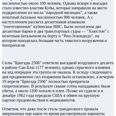
численностью около 100 человек. Однако вскоре о высадке
стало известно властям Кубы, которые направили на место
подкрепление из числа "народной милиции", а также
пехотный батальон численностью 900 человек. А с
наступлением рассвета десантников атаковали
"уничтоженные" кубинские ВВС. Были потоплены две
десантные баржи и два транспортных судна — "Хьюстон" с
пехотным батальоном на борту и "Рио-Эскондидо", на
котором находилась большая часть тяжелого вооружения и
боеприпасов.
Силы "Бригады 2506" ответили высадкой воздушного десанта
в районе Сан-Блас (177 человек), однако серьезного влияния
на ход операции эта группа не оказала. К исходу следующего
дня продвижение сил вторжения было остановлено, а вечером
19 апреля "Бригада 2506" полностью прекратила
сопротивление. В результате свыше сотни нападавших были
убиты, а около 1200 попали в плен. Позже их судили и в
декабре 1962 года передали США в обмен на крупную
партию продовольствия и медикаментов.
Отметим, что даже после столь грандиозного провала
американцы еще какое-то время рассматривали варианты