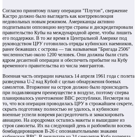
Согласно принятому плану операции "Плутон", свержение
Кастро должно было выглядеть как контрреволюция
недовольных новым режимом. Американцы активно
подпитывали оппозицию внутри страны и дискредитировали
правительство Кубы на международной арене, чтобы лишить
его поддержки. В то же время в Центральной Америке под
руководством ЦРУ готовились отряды кубинских наемников,
ранее бежавших с острова — так называемая "Бригада 2506"
численностью около 1200 человек. Они должны были стать
ядром десантной операции и обеспечить прибытие на Кубу
временного правительства из числа эмигрантов.
Военная часть операции началась 14 апреля 1961 года с полета
разведчика U-2 над Кубой с целью обнаружения боевых
самолетов. Вторжение на остров должно было происходить
при подавляющем преимуществе в воздухе, поэтому сперва
планировалось уничтожение ВВС республики. Несмотря на
то, что вся операция проводилась ЦРУ в строжайшем секрете,
скрыть подготовку полностью не удалось, и кубинские
военные успели вовремя рассредоточить и замаскировать
авиацию. На аэродромах остались макеты и вышедшие из
строя самолеты. Их на следующий день и разбомбили восемь
бомбардировщиков B-26 с опознавательными знаками
кубинских ВВС. В результате из 24 самолетов Куба потеряла