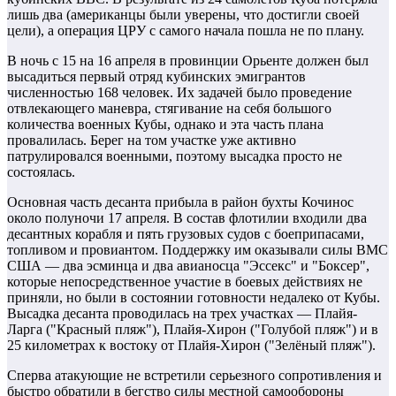
лишь два (американцы были уверены, что достигли своей
цели), а операция ЦРУ с самого начала пошла не по плану.
В ночь с 15 на 16 апреля в провинции Орьенте должен был
высадиться первый отряд кубинских эмигрантов
численностью 168 человек. Их задачей было проведение
отвлекающего маневра, стягивание на себя большого
количества военных Кубы, однако и эта часть плана
провалилась. Берег на том участке уже активно
патрулировался военными, поэтому высадка просто не
состоялась.
Основная часть десанта прибыла в район бухты Кочинос
около полуночи 17 апреля. В состав флотилии входили два
десантных корабля и пять грузовых судов с боеприпасами,
топливом и провиантом. Поддержку им оказывали силы ВМС
США — два эсминца и два авианосца "Эссекс" и "Боксер",
которые непосредственное участие в боевых действиях не
приняли, но были в состоянии готовности недалеко от Кубы.
Высадка десанта проводилась на трех участках — Плайя-
Ларга ("Красный пляж"), Плайя-Хирон ("Голубой пляж") и в
25 километрах к востоку от Плайя-Хирон ("Зелёный пляж").
Сперва атакующие не встретили серьезного сопротивления и
быстро обратили в бегство силы местной самообороны