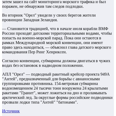
затем зашел на сайт мониторинга морского трафика и был
поражен, не обнаружив там следов подлодки.
Во вторник "Орел" увидели у своих берегов жители
провинции Западная Зеландия.
— Становится традицией, что в начале июля корабли ВМФ
России проходят датскими территориальными водами, чтобы
попасть на военно-морской парад. Пока они остаются в
рамках Международной морской конвенции, они имеют
право здесь находиться, — объяснил глава датского морского
командования Пер Ринг Хенриксен.
Согласно конвенции, субмарины должны двигаться в чужих
водах без остановок в надводном положении.
АПЛ "Орел" — подводный ракетный крейсер проекта 949А
"Антей", предназначенный для борьбы с авианосными
группировками противника. 154-метровая субмарина
водоизмещением 24 тысячи тонн вооружена 24 крылатыми
ракетами "Гранит", может ложиться на дно и проламывать
арктический лед. За округлые формы российские подводники
прозвали лодки типа "Антей" "батонами".
Источник