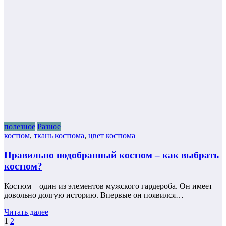
полезное
Разное
костюм
,
ткань костюма
,
цвет костюма
Правильно подобранный костюм – как выбрать
костюм?
Костюм – один из элементов мужского гардероба. Он имеет
довольно долгую историю. Впервые он появился…
Читать далее
Пагинация
1
2