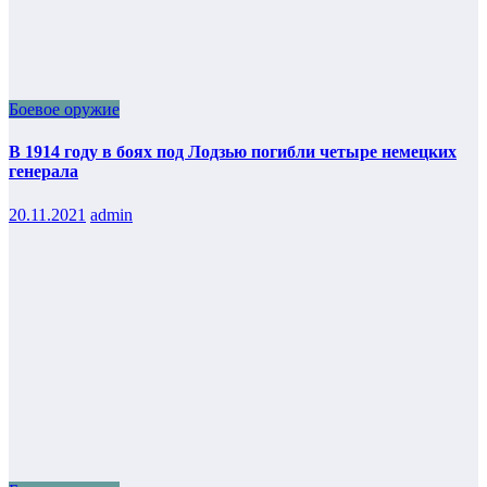
Боевое оружие
В 1914 году в боях под Лодзью погибли четыре немецких
генерала
20.11.2021
admin