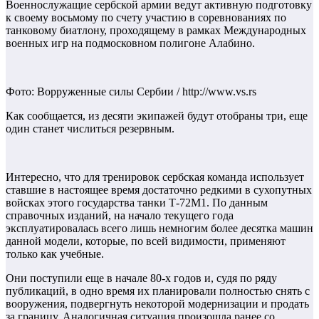
Военнослужащие сербской армии ведут активную подготовку
к своему восьмому по счету участию в соревнованиях по
танковому биатлону, проходящему в рамках Международных
военных игр на подмосковном полигоне Алабино.
Фото: Ворруженные силы Сербии / http://www.vs.rs
Как сообщается, из десяти экипажей будут отобраны три, еще
один станет числиться резервным.
Интересно, что для тренировок сербская команда использует
ставшие в настоящее время достаточно редкими в сухопутных
войсках этого государства танки Т-72М1. По данным
справочных изданий, на начало текущего года
эксплуатировалась всего лишь немногим более десятка машин
данной модели, которые, по всей видимости, применяют
только как учебные.
Они поступили еще в начале 80-х годов и, судя по ряду
публикаций, в одно время их планировали полностью снять с
вооружения, подвергнуть некоторой модернизации и продать
за границу. Аналогичная ситуация произошла ранее со