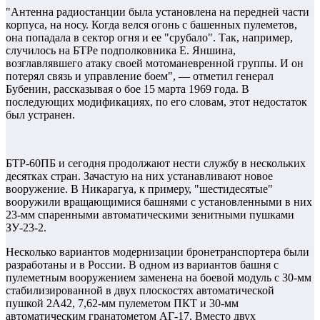
"Антенна радиостанции была установлена на передней части
корпуса, на носу. Когда велся огонь с башенных пулеметов,
она попадала в сектор огня и ее "срубало". Так, например,
случилось на БТРе подполковника Е. Яншина,
возглавлявшего атаку своей мотоманевренной группы. И он
потерял связь и управление боем", — отметил генерал
Бубенин, рассказывая о бое 15 марта 1969 года. В
последующих модификациях, по его словам, этот недостаток
был устранен.
БТР-60ПБ и сегодня продолжают нести службу в нескольких
десятках стран. Зачастую на них устанавливают новое
вооружение. В Никарагуа, к примеру, "шестидесятые"
вооружили вращающимися башнями с установленными в них
23-мм спаренными автоматическими зенитными пушками
ЗУ-23-2.
Несколько вариантов модернизации бронетранспортера были
разработаны и в России. В одном из вариантов башня с
пулеметным вооружением заменена на боевой модуль с 30-мм
стабилизированной в двух плоскостях автоматической
пушкой 2А42, 7,62-мм пулеметом ПКТ и 30-мм
автоматическим гранатометом АГ-17. Вместо двух