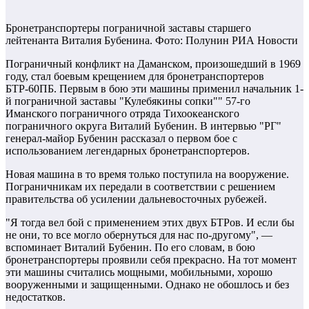
Бронетранспортеры пограничной заставы старшего
лейтенанта Виталия Бубенина. Фото: Полунин РИА Новости
Пограничный конфликт на Даманском, произошедший в 1969
году, стал боевым крещением для бронетранспортеров
БТР-60ПБ. Первым в бою эти машины применил начальник 1-
й пограничной заставы "Кулебякины сопки"" 57-го
Иманского пограничного отряда Тихоокеанского
пограничного округа Виталий Бубенин. В интервью "РГ"
генерал-майор Бубенин рассказал о первом бое с
использованием легендарных бронетранспортеров.
Новая машина в то время только поступила на вооружение.
Пограничникам их передали в соответствии с решением
правительства об усилении дальневосточных рубежей.
"Я тогда вел бой с применением этих двух БТРов. И если бы
не они, то все могло обернуться для нас по-другому", —
вспоминает Виталий Бубенин. По его словам, в бою
бронетранспортеры проявили себя прекрасно. На тот момент
эти машины считались мощными, мобильными, хорошо
вооруженными и защищенными. Однако не обошлось и без
недостатков.