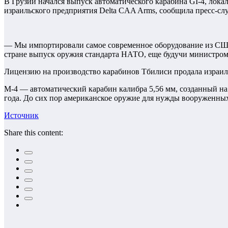
В Грузии начался выпуск автоматического карабина GI-4, лока
израильского предприятия Delta CAA Arms, сообщила пресс-сл
— Мы импортировали самое современное оборудование из США
стране выпуск оружия стандарта НАТО, еще будучи министром
Лицензию на производство карабинов Тбилиси продала израильс
М-4 — автоматический карабин калибра 5,56 мм, созданный на
года. До сих пор американское оружие для нужды вооруженных
Источник
Share this content: