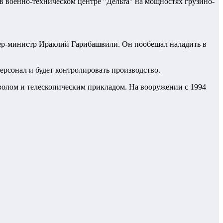
в военно-техническом центре "Дельта" на мощностях грузино-
ер-министр Ираклий Гарибашвили. Он пообещал наладить в
ерсонал и будет контролировать производство.
тволом и телескопическим прикладом. На вооружении с 1994