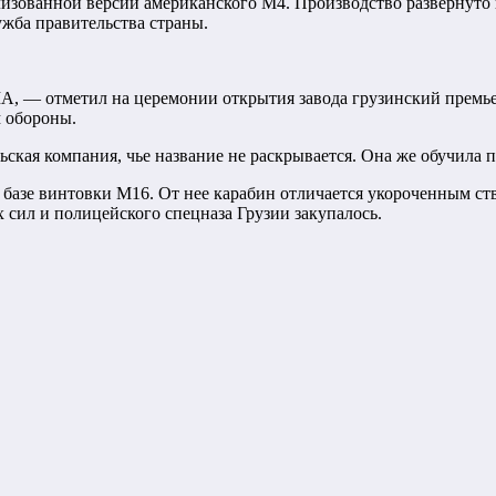
лизованной версии американского М4. Производство развернуто 
ужба правительства страны.
, — отметил на церемонии открытия завода грузинский премь
 обороны.
кая компания, чье название не раскрывается. Она же обучила п
 базе винтовки М16. От нее карабин отличается укороченным с
 сил и полицейского спецназа Грузии закупалось.