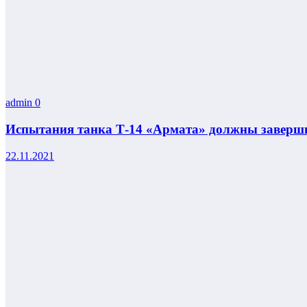
admin
0
Испытания танка Т-14 «Армата» должны заверши
22.11.2021