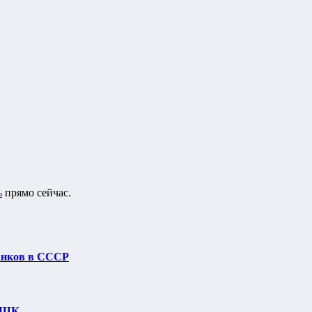
ь
прямо сейчас.
анков в СССР
 ДШК