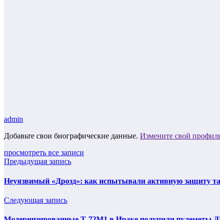
admin
Добавьте свои биографические данные.
Измените свой профил
просмотреть все записи
Предыдущая запись
Неуязвимый «Дрозд»: как испытывали активную защиту т
Следующая запись
Модернизированные Т-72М1 в Ираке получили пулеметы