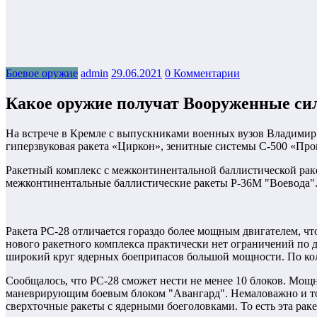
Боевое оружие
admin
29.06.2021
0 Комментарии
Какое оружие получат Вооруженные с
На встрече в Кремле с выпускниками военных вузов Владимир 
гиперзвуковая ракета «Циркон», зенитные системы С-500 «Пр
Ракетный комплекс с межконтинентальной баллистической рак
межконтинентальные баллистические ракеты Р-36М "Воевода".
Ракета РС-28 отличается гораздо более мощным двигателем, чт
нового ракетного комплекса практически нет ограничений по 
широкий круг ядерных боеприпасов большой мощности. По кол
Сообщалось, что РС-28 сможет нести не менее 10 блоков. Мощ
маневрирующим боевым блоком "Авангард". Немаловажно и то
сверхточные ракеты с ядерными боеголовками. То есть эта раке