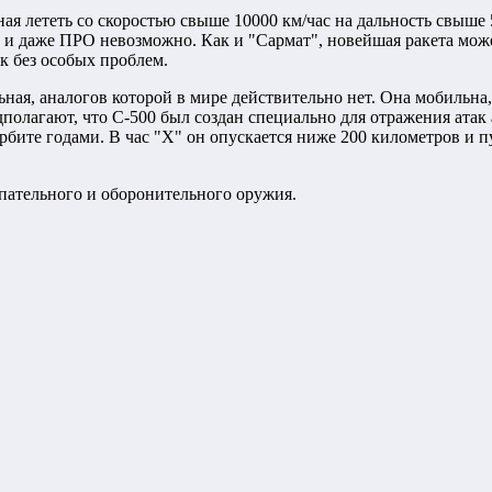
ая лететь со скоростью свыше 10000 км/час на дальность свыше
 и даже ПРО невозможно. Как и "Сармат", новейшая ракета може
к без особых проблем.
ная, аналогов которой в мире действительно нет. Она мобильна
полагают, что С-500 был создан специально для отражения атак
рбите годами. В час "Х" он опускается ниже 200 километров и п
пательного и оборонительного оружия.