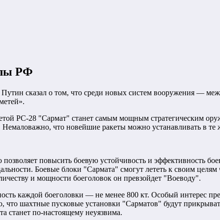
илы РФ
Путин сказал о том, что среди новых систем вооружения — меж
ометей».
етой РС-28 "Сармат" станет самым мощным стратегическим ору
 Немаловажно, что новейшие ракеты можно устанавливать в те 
о позволяет повысить боевую устойчивость и эффективность бое
дальности. Боевые блоки "Сармата" смогут лететь к своим цел
ичеству и мощности боеголовок он превзойдет "Воеводу".
ность каждой боеголовки — не менее 800 кт. Особый интерес пр
, что шахтные пусковые установки "Сарматов" будут прикрыва
та станет по-настоящему неуязвима.