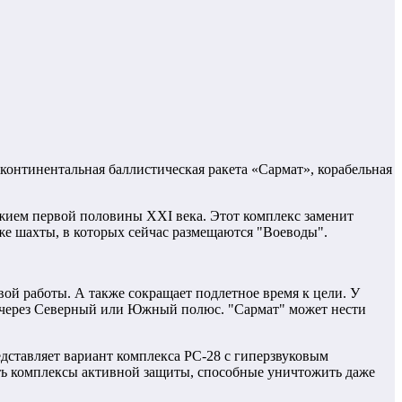
континентальная баллистическая ракета «Сармат», корабельная
жием первой половины ХХI века. Этот комплекс заменит
же шахты, в которых сейчас размещаются "Воеводы".
вой работы. А также сокращает подлетное время к цели. У
ям через Северный или Южный полюс. "Сармат" может нести
едставляет вариант комплекса РС-28 с гиперзвуковым
ть комплексы активной защиты, способные уничтожить даже