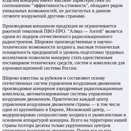
Изделия концерна имеют высокие характеристики по
соотношению "эффективность-стоимость", обладают рядом
уникальных возможностей, не достигнутых в данном
сегменте вооружений другими странами.
Производимая концерном продукция не ограничивается
ракетной тематикой ПВО-ПРО. "Алмаз — Антей" является
одним из лидеров отечественного радиолокационного
радиостроения. Широкие производственные и научно-
технические возможности холдинга, высокая техническая
оснащенность предприятий и уровень подготовки трудовых
коллективов позволили концерну стать единственным
поставщиком технических средств, систем и комплексов для
аэронавигационной системы России.
Широко известны за рубежом и составляют основу
отечественных систем управления воздушным движением
производимые концерном аэродромные радиолокационные
комплексы, автоматизированные системы управления
воздушным движением. Практически каждый центр
управления воздушным движением страны — в том числе
один из крупнейших в Европе, Московский центр, —
модернизирован специалистами холдинга и укомплектован в
основном аппаратурой концерна. Всего на территории нашей
страны полтора десятка только укрупненных центров
управления воздушным движением. Почти все из них