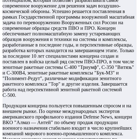
потенциалом, который позволяет разрабатывать самое
современное вооружение для решения задач воздушно-
космической обороны. Успешно решается поставленная в
рамках Государственной программы вооружений масштабная
задача по перевооружению Вооруженных сил России на
современные образцы средств ПВО и ПРО. Концерн
обеспечивает полномасштабную замену устаревающих
образцов вооружения и техники на системы и комплексы,
разработанные в последние годы, и перспективные образцы,
разработка которых находится на завершающем этапе. Только
за последние 10 лет специалистами концерна создан и
поставлен в войска целый ряд систем ПВО-ПРО, в том числе
зенитные ракетные системы С-400 "Триумф", С-350 "Витязь"
и С-300В4, зенитные ракетные комплексы "Бук-М3" и
"Полимент-Редут", различные модификации зенитного
ракетного комплекса "Тор" и другие изделия. Завершается
работа над перспективной зенитной ракетной системой
С-500.
Продукция концерна пользуется повышенным спросом и на
внешнем рынке. По оценке международных экспертов
американского профильного издания Defense News, концерн
ВКО "Алмаз — Антей" по объему продаж продукции
военного назначения стабильно входит в число крупнейших
компаний мирового военно-промышленного комплекса.