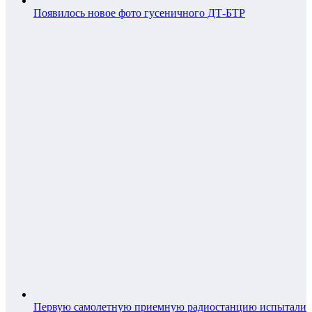
Появилось новое фото гусеничного ДТ-БТР
Первую самолетную приемную радиостанцию испытали