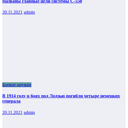
Названы главные цели системы С-550
20.11.2021
admin
Боевое оружие
В 1914 году в боях под Лодзью погибли четыре немецких
генерала
20.11.2021
admin