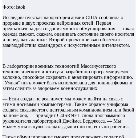
Фото: istok
Исследовательская лаборатория армии США сообщила о
прорыве в двух проектах нейронных сетей. Первая
предназначена для создания умного обмундирования — такая
одежда сможет, скажем, оценивать состояние своего носителя
и передавать данные. Второй проект призван облегчить
взаимодействия командиров с искусственным интеллектом.
В лаборатории военных технологий Массачусетского
технологического института разработано программируемое
волокно, способное сохранять и анализировать информацию.
"Умная" нить может быть использована для пошива формы и
затем следить за здоровьем военнослужащих.
— Если солдат не реагирует, мы можем выйти на связь с
этими носимыми компьютерами. Таким образом униформа
солдата связывается с центральным командованием или базой
на поле боя, — приводит C4ISRNET слова программного
руководителя лабораторией Джеймса Берджесса. — Мы
можем узнать пульс солдата, дышит ли он, есть ли ранения.
Также обмундирование сможет предупреждать солдат об