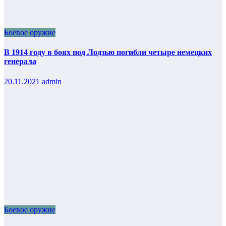
Боевое оружие
В 1914 году в боях под Лодзью погибли четыре немецких
генерала
20.11.2021
admin
Боевое оружие