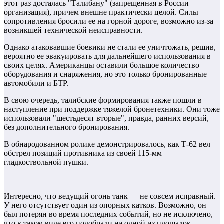
этот раз досталась "Талибану" (запрещенная в России
организация), причем внешне практически целой. Силы
сопротивления бросили ее на горной дороге, возможно из-за
возникшей технической неисправности.
Однако атаковавшие боевики не стали ее уничтожать, решив,
вероятно ее эвакуировать для дальнейшего использования в
своих целях. Американцы оставили большое количество
оборудования и снаряжения, но это только бронированные
автомобили и БТР.
В свою очередь, талибские формирования также пошли в
наступление при поддержке тяжелой бронетехники. Они тоже
использовали "шестьдесят вторые", правда, ранних версий,
без дополнительного бронирования.
В обнародованном ролике демонстрировалось, как Т-62 вел
обстрел позиций противника из своей 115-мм
гладкоствольной пушки.
Интересно, что ведущий огонь танк — не совсем исправный.
У него отсутствует один из опорных катков. Возможно, он
был потерян во время последних событий, но не исключено,
что в таком виде его подобрали на одной из площадок