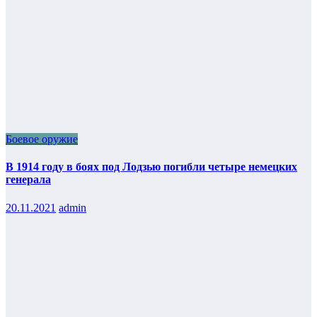
Боевое оружие
В 1914 году в боях под Лодзью погибли четыре немецких
генерала
20.11.2021
admin