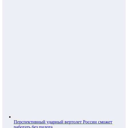
Перспективный ударный вертолет России сможет
работать без пилота