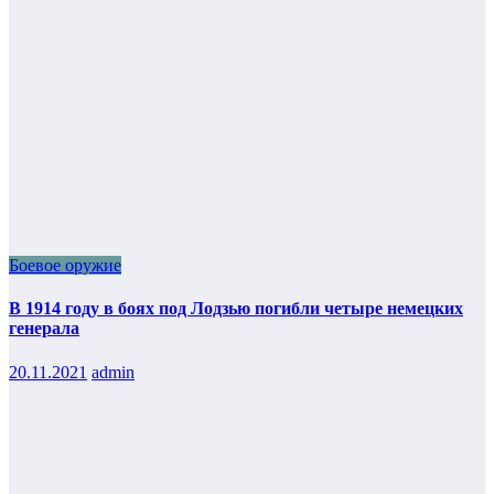
Боевое оружие
В 1914 году в боях под Лодзью погибли четыре немецких
генерала
20.11.2021
admin