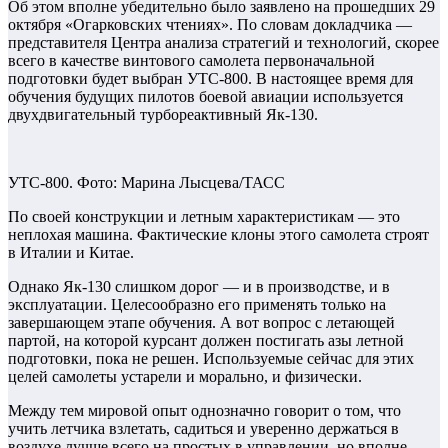
Об этом вполне убедительно было заявлено на прошедших 29
октября «Огарковских чтениях». По словам докладчика —
представителя Центра анализа стратегий и технологий, скорее
всего в качестве винтового самолета первоначальной
подготовки будет выбран УТС-800. В настоящее время для
обучения будущих пилотов боевой авиации используется
двухдвигательный турбореактивный Як-130.
УТС-800. Фото: Марина Лысцева/ТАСС
По своей конструкции и летным характеристикам — это
неплохая машина. Фактические клоны этого самолета строят
в Италии и Китае.
Однако Як-130 слишком дорог — и в производстве, и в
эксплуатации. Целесообразно его применять только на
завершающем этапе обучения. А вот вопрос с летающей
партой, на которой курсант должен постигать азы летной
подготовки, пока не решен. Используемые сейчас для этих
целей самолеты устарели и морально, и физически.
Между тем мировой опыт однозначно говорит о том, что
учить летчика взлетать, садиться и уверенно держаться в
воздухе лучше всего на простых в управлении, но вполне