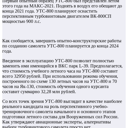
Первый опытный образец УТС-800 был представлен летом
этого года на МАКС-2021. Поднять в воздух его обещают до
конца 2021 года. УТС-800 планируют оснастить
перспективным турбовинтовым двигателем ВК-800СП
мощностью 900 л.с.
Как сообщается, завершить опытно-конструкторские работы
по созданию самолета УТС-800 планируется до конца 2024
года.
Введение в эксплуатацию УТС-800 позволит полностью
заменить ими имеющийся в ВКС парк L-39. Предполагается,
что стоимость учебного летного часа на УТС-800 составит
всего 32950 рублей. При использовании режима обучения,
построенного по схеме 130 летных часов на УТС-800 и 70
часов на Як-130, стоимость обучения одного курсанта
составит суммарно 32,28 млн рублей.
Со всех точек зрения УТС-800 выглядит в качестве наиболее
реального кандидата на роль перспективного учебно-
тренировочного самолета начального и основного этапов
подготовки летного состава для Вооруженных сил России.
Как утверждают авиационные эксперты, альтернативы
выбору турбовинтового самолета просто нет.