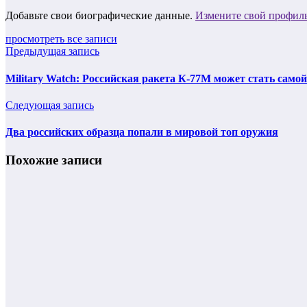
Добавьте свои биографические данные.
Измените свой профил
просмотреть все записи
Предыдущая запись
Military Watch: Российская ракета К-77М может стать само
Следующая запись
Два российских образца попали в мировой топ оружия
Похожие записи