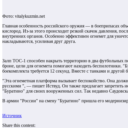
Фото: vitalykuzmin.net
Главная особенность российского оружия — в боеприпасах об
кислород. Из-за этого происходит резкий скачок давления, пос
внутренних органов. Особенно эффективен огнемет для уничто
накладываются, усиливая друг друга.
Залп ТОС-1 способен накрыть территорию в два футбольных по
броне, цели для огнемета помогают находить беспилотники. "Б
боекомплекта требуется 12 секунд. Вместе с танками и другой
"Эта огнеметная платформа вызывает беспокойство. Она должн
русскими ", — пишет Иствуд. Он также предлагает запретить и
"Буратино" для своих вооруженных сил. Так недавно Саудовска
В армии "России" на смену "Буратино" пришла его модернизи
Источник
Share this content: