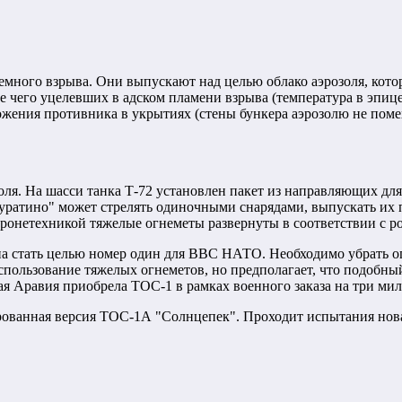
ъемного взрыва. Они выпускают над целью облако аэрозоля, ко
ле чего уцелевших в адском пламени взрыва (температура в эпиц
жения противника в укрытиях (стены бункера аэрозолю не помеха
ля. На шасси танка Т-72 установлен пакет из направляющих для
уратино" может стрелять одиночными снарядами, выпускать их п
 бронетехникой тяжелые огнеметы развернуты в соответствии с 
а стать целью номер один для ВВС НАТО. Необходимо убрать ог
спользование тяжелых огнеметов, но предполагает, что подобны
я Аравия приобрела ТОС-1 в рамках военного заказа на три мил
рованная версия ТОС-1А "Солнцепек". Проходит испытания нова