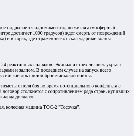
торое подрывается одномоментно, выжигая атмосферный
ентре достигает 1000 градусов) ждет смерть от повреждений
) и в горах, где отраженные от скал ударные волны
 24 реактивных снарядов. Экипаж из трех человек укрыт в
арами и залпом. В последнем случае на запуск всего
российской доктриной бронетанковой войны.
неметы с поля боя во время потенциального конфликта с
й договор столкнется с сопротивлением ряда стран, купивших
лиарда долларов.
я, колесная машина ТОС-2 "Тосочка".