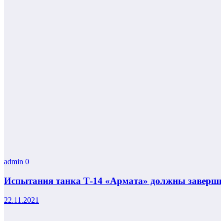
admin
0
Испытания танка Т-14 «Армата» должны заверши
22.11.2021