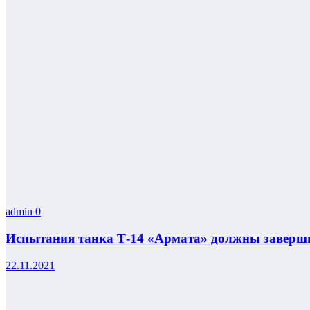
admin
0
Испытания танка Т-14 «Армата» должны заверши
22.11.2021