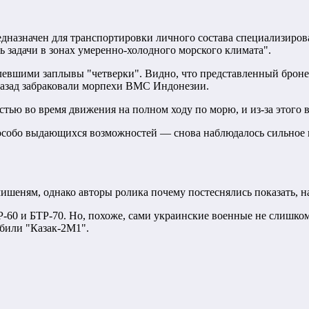
назначен для транспортировки личного состава специализиров
ь задачи в зонах умеренно-холодного морского климата".
левшими заплывы "четверки". Видно, что представленный брон
 назад забраковали морпехи ВМС Индонезии.
стью во время движения на полном ходу по морю, и из-за этого 
о особо выдающихся возможностей — снова наблюдалось сильное 
ишеням, однако авторы ролика почему постеснялись показать, н
Р-60 и БТР-70. Но, похоже, сами украинские военные не слишком
обили "Казак-2М1".