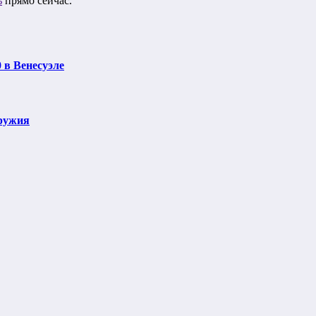
ь
прямо сейчас.
 в Венесуэле
оружия