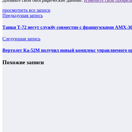
Добавьте свои биографические данные.
Измените свой профил
просмотреть все записи
Предыдущая запись
Танки Т-72 несут службу совместно с французскими АМХ-30
Следующая запись
Вертолет Ка-52М получил новый комплекс управляемого 
Похожие записи