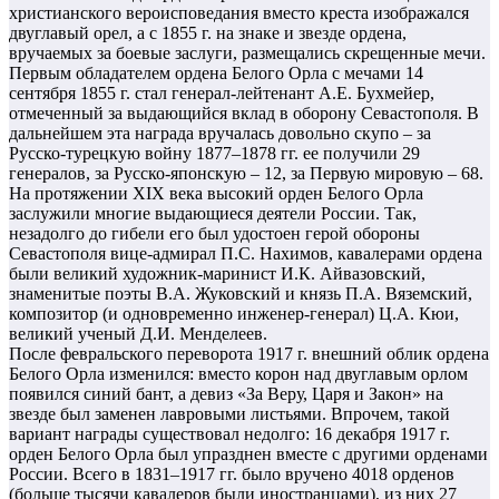
христианского вероисповедания вместо креста изображался
двуглавый орел, а с 1855 г. на знаке и звезде ордена,
вручаемых за боевые заслуги, размещались скрещенные мечи.
Первым обладателем ордена Белого Орла с мечами 14
сентября 1855 г. стал генерал-лейтенант А.Е. Бухмейер,
отмеченный за выдающийся вклад в оборону Севастополя. В
дальнейшем эта награда вручалась довольно скупо – за
Русско-турецкую войну 1877–1878 гг. ее получили 29
генералов, за Русско-японскую – 12, за Первую мировую – 68.
На протяжении XIX века высокий орден Белого Орла
заслужили многие выдающиеся деятели России. Так,
незадолго до гибели его был удостоен герой обороны
Севастополя вице-адмирал П.С. Нахимов, кавалерами ордена
были великий художник-маринист И.К. Айвазовский,
знаменитые поэты В.А. Жуковский и князь П.А. Вяземский,
композитор (и одновременно инженер-генерал) Ц.А. Кюи,
великий ученый Д.И. Менделеев.
После февральского переворота 1917 г. внешний облик ордена
Белого Орла изменился: вместо корон над двуглавым орлом
появился синий бант, а девиз «За Веру, Царя и Закон» на
звезде был заменен лавровыми листьями. Впрочем, такой
вариант награды существовал недолго: 16 декабря 1917 г.
орден Белого Орла был упразднен вместе с другими орденами
России. Всего в 1831–1917 гг. было вручено 4018 орденов
(больше тысячи кавалеров были иностранцами), из них 27