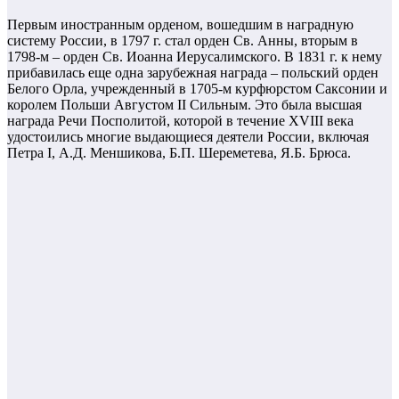
Первым иностранным орденом, вошедшим в наградную
систему России, в 1797 г. стал орден Св. Анны, вторым в
1798-м – орден Св. Иоанна Иерусалимского. В 1831 г. к нему
прибавилась еще одна зарубежная награда – польский орден
Белого Орла, учрежденный в 1705-м курфюрстом Саксонии и
королем Польши Августом II Сильным. Это была высшая
награда Речи Посполитой, которой в течение XVIII века
удостоились многие выдающиеся деятели России, включая
Петра I, А.Д. Меншикова, Б.П. Шереметева, Я.Б. Брюса.