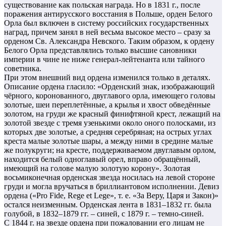
существование как польская награда. Но в 1831 г., после
поражения антирусского восстания в Польше, орден Белого
Орла был включен в систему российских государственных
наград, причем занял в ней весьма высокое место – сразу за
орденом Св. Александра Невского. Таким образом, к ордену
Белого Орла представлялись только высшие сановники
империи в чине не ниже генерал-лейтенанта или тайного
советника.
При этом внешний вид ордена изменился только в деталях.
Описание ордена гласило: «Орденский знак, изображающий
чёрного, коронованного, двуглавого орла, имеющего головы
золотые, шеи переплетённые, а крылья и хвост обведённые
золотом, на груди же красный финифтяной крест, лежащий на
золотой звезде с тремя узенькими около оного полосками, из
которых две золотые, а средняя серебряная; на острых углах
креста малые золотые шары, а между ними в средине малые
же полукруги; на кресте, поддерживаемом двуглавым орлом,
находится белый одноглавый орел, вправо обращённый,
имеющий на голове малую золотую корону». Золотая
восьмиконечная орденская звезда носилась на левой стороне
груди и могла вручаться в бриллиантовом исполнении. Девиз
ордена («Pro Fide, Rege et Lege», т. е. «За Веру, Царя и Закон)»
остался неизменным. Орденская лента в 1831–1832 гг. была
голубой, в 1832–1879 гг. – синей, с 1879 г. – темно-синей.
С 1844 г. на звезде ордена при пожаловании его лицам не