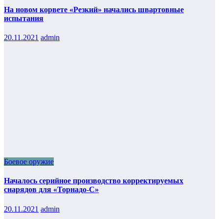
На новом корвете «Резкий» начались швартовные
испытания
20.11.2021
admin
Боевое оружие
Началось серийное производство корректируемых
снарядов для «Торнадо-С»
20.11.2021
admin