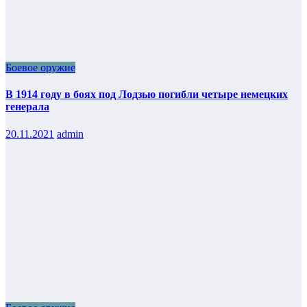
Боевое оружие
В 1914 году в боях под Лодзью погибли четыре немецких
генерала
20.11.2021
admin