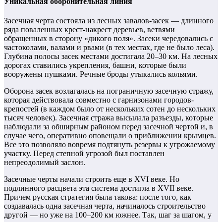
Уникальная оборонительная линия
Засечная черта состояла из лесных завалов-засек — длинного
ряда поваленных крест-накрест деревьев, ветвями
обращенных в сторону «дикого поля». Засеки чередовались с
частоколами, валами и рвами (в тех местах, где не было леса).
Глубина полосы засек местами достигала 20–30 км. На лесных
дорогах ставились укрепления, башни, которые были
вооружены пушками. Речные броды утыкались кольями.
Оборона засек возлагалась на пограничную засечную стражу,
которая действовала совместно с гарнизонами городов-
крепостей (в каждом было от нескольких сотен до нескольких
тысяч человек). Засечная стража высылала разъезды, которые
наблюдали за обширным районом перед засечной чертой и, в
случае чего, оперативно оповещали о приближении крымцев.
Все это позволяло вовремя подтянуть резервы к угрожаемому
участку. Перед степной угрозой был поставлен
непреодолимый заслон.
Засечные черты начали строить еще в XVI веке. Но
подлинного расцвета эта система достигла в XVII веке.
Причем русская стратегия была такова: после того, как
создавалась одна засечная черта, начиналось строительство
другой — но уже на 100–200 км южнее. Так, шаг за шагом, у