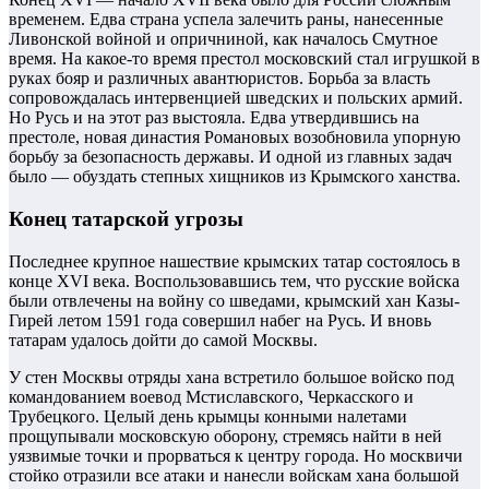
временем. Едва страна успела залечить раны, нанесенные
Ливонской войной и опричниной, как началось Смутное
время. На какое‑то время престол московский стал игрушкой в
руках бояр и различных авантюристов. Борьба за власть
сопровождалась интервенцией шведских и польских армий.
Но Русь и на этот раз выстояла. Едва утвердившись на
престоле, новая династия Романовых возобновила упорную
борьбу за безопасность державы. И одной из главных задач
было — обуздать степных хищников из Крымского ханства.
Конец татарской угрозы
Последнее крупное нашествие крымских татар состоялось в
конце XVI века. Воспользовавшись тем, что русские войска
были отвлечены на войну со шведами, крымский хан Казы-
Гирей летом 1591 года совершил набег на Русь. И вновь
татарам удалось дойти до самой Москвы.
У стен Москвы отряды хана встретило большое войско под
командованием воевод Мстиславского, Черкасского и
Трубецкого. Целый день крымцы конными налетами
прощупывали московскую оборону, стремясь найти в ней
уязвимые точки и прорваться к центру города. Но москвичи
стойко отразили все атаки и нанесли войскам хана большой