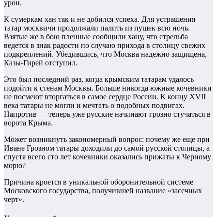
урон.
К сумеркам хан так и не добился успеха. Для устрашения
татар москвичи продолжали палить из пушек всю ночь.
Взятые же в бою пленные сообщили хану, что стрельба
ведется в знак радости по случаю прихода в столицу свежих
подкреплений. Убедившись, что Москва надежно защищена,
Казы-Гирей отступил.
Это был последний раз, когда крымским татарам удалось
подойти к стенам Москвы. Больше никогда южные кочевники
не посмеют вторгаться в самое сердце России. К концу XVII
века татары не могли и мечтать о подобных подвигах.
Напротив — теперь уже русские начинают грозно стучаться в
ворота Крыма.
Может возникнуть закономерный вопрос: почему же еще при
Иване Грозном татары доходили до самой русской столицы, а
спустя всего сто лет кочевники оказались прижаты к Черному
морю?
Причина кроется в уникальной оборонительной системе
Московского государства, получившей название «засечных
черт».