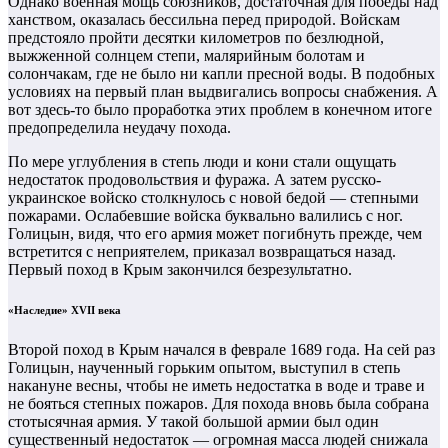
Однако военная мощь союзников, достаточная для победы над
ханством, оказалась бессильна перед природой. Войскам
предстояло пройти десятки километров по безлюдной,
выжженной солнцем степи, малярийным болотам и
солончакам, где не было ни капли пресной воды. В подобных
условиях на первый план выдвигались вопросы снабжения. А
вот здесь‑то было проработка этих проблем в конечном итоге
предопределила неудачу похода.
По мере углубления в степь люди и кони стали ощущать
недостаток продовольствия и фуража. А затем русско-
украинское войско столкнулось с новой бедой — степными
пожарами. Ослабевшие войска буквально валились с ног.
Голицын, видя, что его армия может погибнуть прежде, чем
встретится с неприятелем, приказал возвращаться назад.
Первый поход в Крым закончился безрезультатно.
«Наследие» XVII века
Второй поход в Крым начался в феврале 1689 года. На сей раз
Голицын, наученный горьким опытом, выступил в степь
накануне весны, чтобы не иметь недостатка в воде и траве и
не бояться степных пожаров. Для похода вновь была собрана
стотысячная армия. У такой большой армии был один
существенный недостаток — огромная масса людей снижала