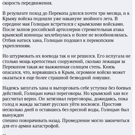
скорость передвижения.
В результате поход до Перекопа длился почти три месяца, и к
Крыму войска подошли уже накануне знойного лета. В
середине мая Голицын встретился с крымскими войсками.
После залпов российской артиллерии стремительная атака
крымской конницы захлебнулась и более не возобновлялась.
Отбив натиск хана, Голицын подошел к перекопским
укреплениям.
Но штурмовать их воевода так и не решился. Его испугала не
столько мощь крепостных сооружений, сколько лежащая за
Перекопом такая же выжженная солнцем степь. Князь
опасался, что, ворвавшись в Крым, огромное войско может
оказаться в еще более страшной безводной ловушке.
Надеясь запугать хана и выторговать себе уступки без боевых
действий, Голицын начал переговоры. Но крымский хан все
рассчитал верно. Он затягивал переговоры, дожидаясь, пока
голод и жажда заставят русских уйти восвояси. Простояв
несколько дней и оставшись без пресной воды, Голицын был
вынужден
спешно поворачивать назад. Промедление могло закончиться
для его армии катастрофой.