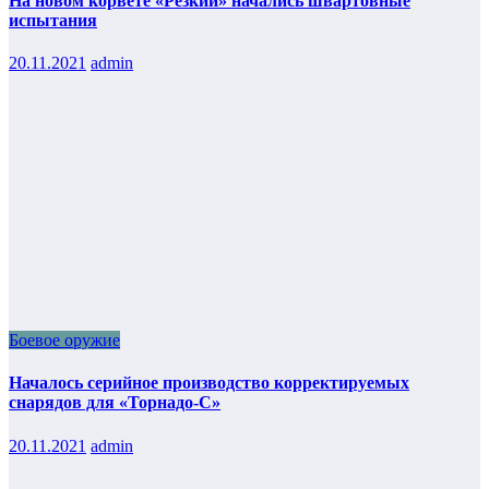
На новом корвете «Резкий» начались швартовные
испытания
20.11.2021
admin
Боевое оружие
Началось серийное производство корректируемых
снарядов для «Торнадо-С»
20.11.2021
admin