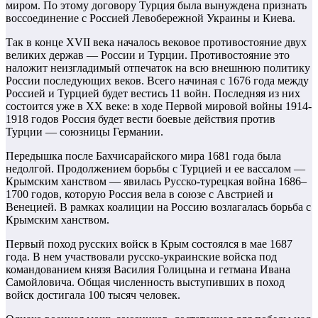
миром. По этому договору Турция была вынуждена признать
воссоединение с Россией Левобережной Украины и Киева.
Так в конце XVII века началось вековое противостояние двух
великих держав — России и Турции. Противостояние это
наложит неизгладимый отпечаток на всю внешнюю политику
России последующих веков. Всего начиная с 1676 года между
Россией и Турцией будет вестись 11 войн. Последняя из них
состоится уже в XX веке: в ходе Первой мировой войны 1914-
1918 годов Россия будет вести боевые действия против
Турции — союзницы Германии.
Передышка после Бахчисарайского мира 1681 года была
недолгой. Продолжением борьбы с Турцией и ее вассалом —
Крымским ханством — явилась Русско-турецкая война 1686–
1700 годов, которую Россия вела в союзе с Австрией и
Венецией. В рамках коалиции на Россию возлагалась борьба с
Крымским ханством.
Первый поход русских войск в Крым состоялся в мае 1687
года. В нем участвовали русско-украинские войска под
командованием князя Василия Голицына и гетмана Ивана
Самойловича. Общая численность выступивших в поход
войск достигала 100 тысяч человек.