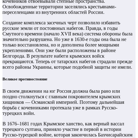
кочевников отвоевывали степные пространства.
Освобожденные территории заселялись крестьянами-
переселенцами из внутренних областей России.
Создание комплекса засечных черт позволило избавить
русские земли от постоянных набегов. Правда, в годы
Смутного времени (начало XVII века) система обороны была
значительно разрушена. Но уже в 1630‑е годы она была не
только восстановлена, но и дополнена более мощными
укреплениями. Они уже были расположены в районе
Белгорода. В результате набеги крымских войск
прекращаются. Теперь от татарских набегов страдали прежде
всего районы Украины, которые подобной защиты не имели.
Великое противостояние
В своем движении на юг Россия должна была рано или
поздно столкнуться с главным покровителем крымских
хищников — Османской империей. Поэтому дальнейшая
борьба с кочевниками протекала уже в рамках Русско-
турецких войн.
В 1676–1681 годах Крымское ханство, как верный вассал
турецкого султана, приняло участие в первой в истории
Русско-турецкой войне, которая закончилась Бахчисарайским